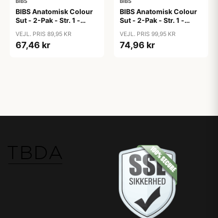
BIBS
BIBS
BIBS Anatomisk Colour
BIBS Anatomisk Colour
Sut - 2-Pak - Str. 1 -
Sut - 2-Pak - Str. 1 -
Naturgummi -
Naturgummi - Polka
VEJL. PRIS 89,95 KR
VEJL. PRIS 99,95 KR
Matcha/Cactus
Studio - Blossom/Candy
67,46 kr
74,96 kr
Apple