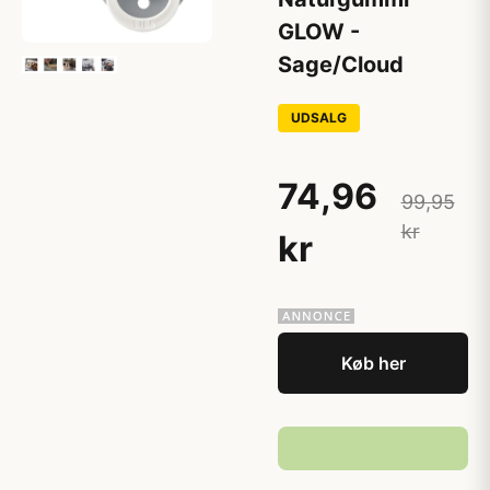
GLOW -
Sage/Cloud
UDSALG
74,96
99,95
kr
kr
Køb her