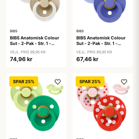
BIBS
BIBS
BIBS Anatomisk Colour
BIBS Anatomisk Colour
Sut - 2-Pak - Str. 1 -
Sut - 2-Pak - Str. 1 -
Naturgummi - GLOW -
Naturgummi -
VEJL. PRIS 99,95 KR
VEJL. PRIS 89,95 KR
Blush/Vanilla
Hush/Grape
74,96 kr
67,46 kr
SPAR 25%
SPAR 25%