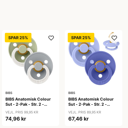
SPAR 25%
SPAR 25%
BIBS
BIBS
BIBS Anatomisk Colour
BIBS Anatomisk Colour
Sut - 2-Pak - Str. 2 -
Sut - 2-Pak - Str. 2 -
Naturgummi - GLOW -
Naturgummi -
VEJL. PRIS 99,95 KR
VEJL. PRIS 89,95 KR
Sage/Cloud
Hush/Grape
74,96 kr
67,46 kr