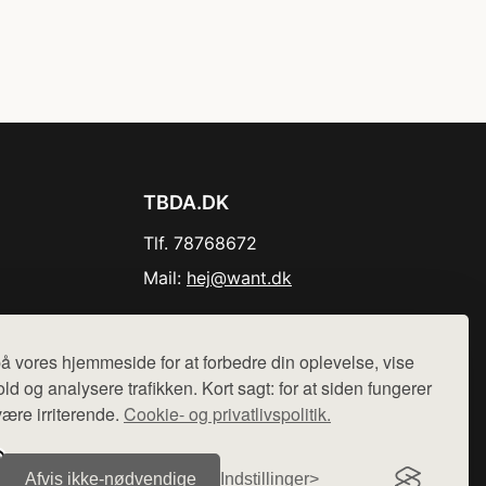
TBDA.DK
Tlf. 78768672
Mail:
hej@want.dk
Cookie- og privatlivspolitik
å vores hjemmeside for at forbedre din oplevelse, vise
ld og analysere trafikken. Kort sagt: for at siden fungerer
være irriterende.
Cookie- og privatlivspolitik.
r sælges ikke varer fra denne side - vi henviser til de shops,
Afvis ikke‑nødvendige
Indstillinger