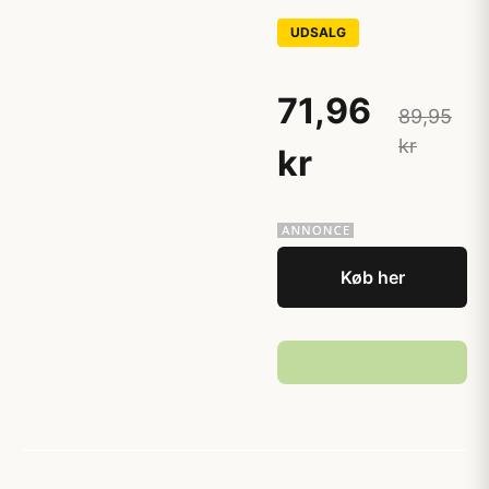
UDSALG
71,96
89,95
kr
kr
Køb her