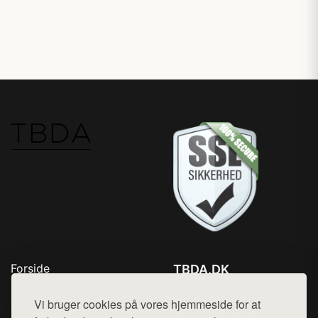
Forside
TBDA.DK
Produkter
Tlf. 78768672
Top Rabatter
Vi bruger cookies på vores hjemmeside for at