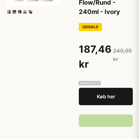
Flow/Rund -
240ml - Ivory
UDSALG
187,46
249,95
kr
kr
Køb her