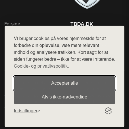
Forside
TBDA.DK
Produkter
Tlf. 78768672
Top Rabatter
Vi bruger cookies på vores hjemmeside for at
Mail:
hej@want.dk
Kontakt
forbedre din oplevelse, vise mere relevant
indhold og analysere trafikken. Kort sagt: for at
Cookie- og privatlivspolitik
siden fungerer bedre – ikke for at være irriterende.
Cookie- og privatlivspolitik.
Denne side er en del af want.dk, der udgiver en række
Accepter alle
hjemmesider med præsentation af forskellige produkter fra
diverse webshops. Der sælges ikke varer fra denne side - vi
Afvis ikke‑nødvendige
henviser til de shops, som sælger varen. Vi har heller ikke
varerne på lager.
Indstillinger
© 2026 tbda.dk. Alle rettigheder forbeholdes.