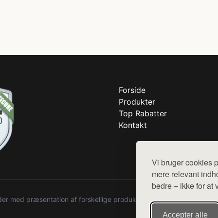
Forside
Produkter
Top Rabatter
Kontakt
Vi bruger cookies p
mere relevant indho
bedre – ikke for at 
r med præsentation af forskellige produkter fra diverse webshops. De
Accepter alle