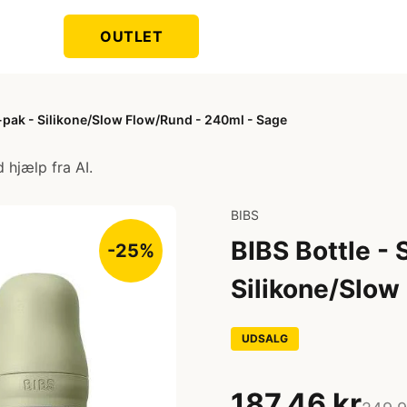
OUTLET
 2-pak - Silikone/Slow Flow/Rund - 240ml - Sage
 hjælp fra AI.
BIBS
BIBS Bottle - 
-25%
Silikone/Slow
UDSALG
187,46 kr