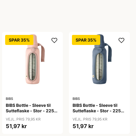
SPAR 35%
SPAR 35%
BIBS
BIBS
BIBS Bottle - Sleeve til
BIBS Bottle - Sleeve til
Sutteflaske - Stor - 225ml
Sutteflaske - Stor - 225ml
- Blush
- Petrol
VEJL. PRIS 79,95 KR
VEJL. PRIS 79,95 KR
51,97 kr
51,97 kr