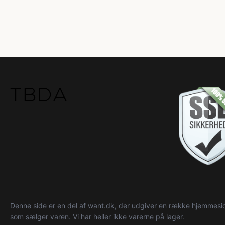
Denne side er en del af want.dk, der udgiver en række hjemmeside
som sælger varen. Vi har heller ikke varerne på lager.