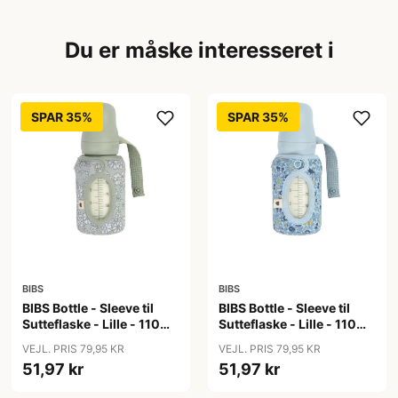
Du er måske interesseret i
SPAR 35%
SPAR 35%
BIBS
BIBS
BIBS Bottle - Sleeve til
BIBS Bottle - Sleeve til
Sutteflaske - Lille - 110ml
Sutteflaske - Lille - 110ml
- Capel/Sage
- Chamomile Lawn/Baby
VEJL. PRIS 79,95 KR
VEJL. PRIS 79,95 KR
Blue
51,97 kr
51,97 kr