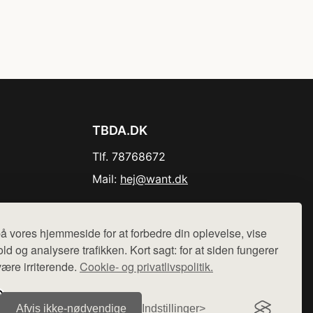
TBDA.DK
Tlf. 78768672
Mail:
hej@want.dk
Cookie- og privatlivspolitik
å vores hjemmeside for at forbedre din oplevelse, vise
ld og analysere trafikken. Kort sagt: for at siden fungerer
være irriterende.
Cookie- og privatlivspolitik.
r sælges ikke varer fra denne side - vi henviser til de shops,
Afvis ikke‑nødvendige
Indstillinger