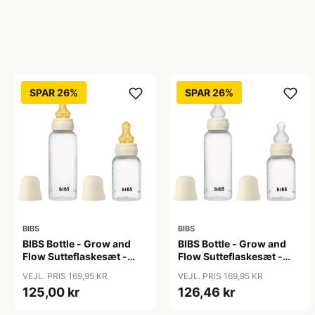
SPAR 26%
SPAR 26%
BIBS
BIBS
BIBS Bottle - Grow and
BIBS Bottle - Grow and
Flow Sutteflaskesæt -
Flow Sutteflaskesæt -
Plastik -
Plastik - Silikone/Rund -
VEJL. PRIS 169,95 KR
VEJL. PRIS 169,95 KR
Naturgummi/Rund -
150ml/270ml - 2-Pak -
125,00 kr
126,46 kr
150ml/270ml - 2-Pak -
Ivory
Ivory