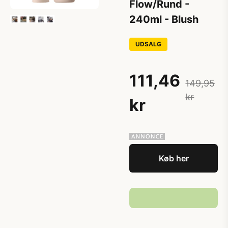
Flow/Rund -
240ml - Blush
UDSALG
111,46
149,95
kr
kr
Køb her