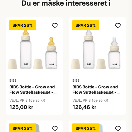
Du er måske interesseret i
SPAR 26%
SPAR 26%
BIBS
BIBS
BIBS Bottle - Grow and
BIBS Bottle - Grow and
Flow Sutteflaskesæt -
Flow Sutteflaskesæt -
Plastik -
Plastik - Silikone/Rund -
VEJL. PRIS 169,95 KR
VEJL. PRIS 169,95 KR
Naturgummi/Rund -
150ml/270ml - 2-Pak -
125,00 kr
126,46 kr
150ml/270ml - 2-Pak -
Ivory
Ivory
SPAR 35%
SPAR 35%