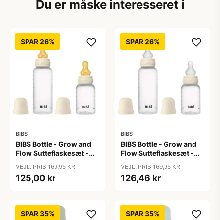
Du er måske interesseret i
SPAR 26%
SPAR 26%
BIBS
BIBS
BIBS Bottle - Grow and
BIBS Bottle - Grow and
Flow Sutteflaskesæt -
Flow Sutteflaskesæt -
Plastik -
Plastik - Silikone/Rund -
VEJL. PRIS 169,95 KR
VEJL. PRIS 169,95 KR
Naturgummi/Rund -
150ml/270ml - 2-Pak -
125,00 kr
126,46 kr
150ml/270ml - 2-Pak -
Ivory
Ivory
SPAR 35%
SPAR 35%