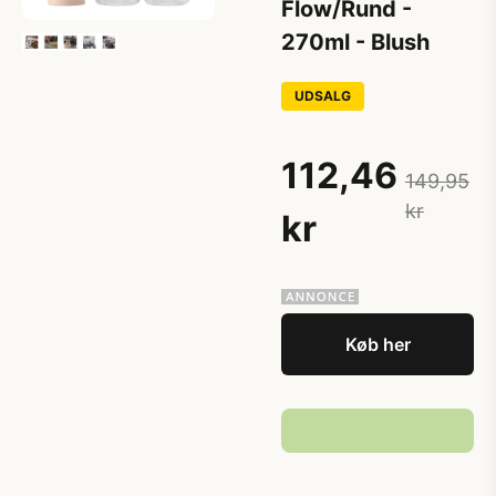
Flow/Rund -
270ml - Blush
UDSALG
112,46
149,95
kr
kr
Køb her