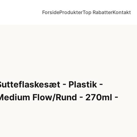
Forside
Produkter
Top Rabatter
Kontakt
Sutteflaskesæt - Plastik -
edium Flow/Rund - 270ml -