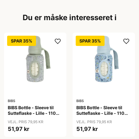
Du er måske interesseret i
SPAR 35%
SPAR 35%
BIBS
BIBS
BIBS Bottle - Sleeve til
BIBS Bottle - Sleeve til
Sutteflaske - Lille - 110ml
Sutteflaske - Lille - 110ml
- Capel/Sage
- Chamomile Lawn/Baby
VEJL. PRIS 79,95 KR
VEJL. PRIS 79,95 KR
Blue
51,97 kr
51,97 kr