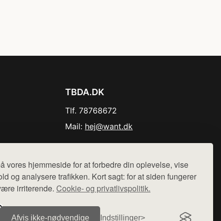
TBDA.DK
Tlf. 78768672
Mail:
hej@want.dk
Cookie- og privatlivspolitik
å vores hjemmeside for at forbedre din oplevelse, vise
ld og analysere trafikken. Kort sagt: for at siden fungerer
være irriterende.
Cookie- og privatlivspolitik.
r sælges ikke varer fra denne side - vi henviser til de shops,
Afvis ikke‑nødvendige
Indstillinger