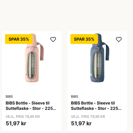
SPAR 35%
SPAR 35%
BIBS
BIBS
BIBS Bottle - Sleeve til
BIBS Bottle - Sleeve til
Sutteflaske - Stor - 225ml
Sutteflaske - Stor - 225ml
- Blush
- Petrol
VEJL. PRIS 79,95 KR
VEJL. PRIS 79,95 KR
51,97 kr
51,97 kr