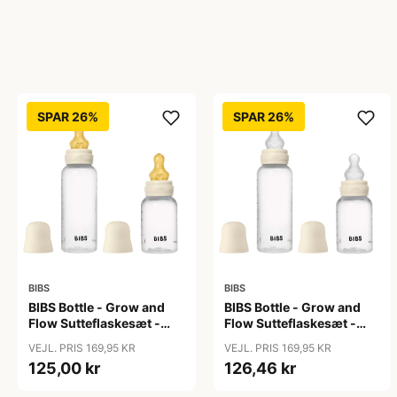
SPAR 26%
SPAR 26%
BIBS
BIBS
BIBS Bottle - Grow and
BIBS Bottle - Grow and
Flow Sutteflaskesæt -
Flow Sutteflaskesæt -
Plastik -
Plastik - Silikone/Rund -
VEJL. PRIS 169,95 KR
VEJL. PRIS 169,95 KR
Naturgummi/Rund -
150ml/270ml - 2-Pak -
125,00 kr
126,46 kr
150ml/270ml - 2-Pak -
Ivory
Ivory