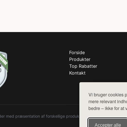
Forside
Produkter
Top Rabatter
Kontakt
Vi bruger cookies p
mere relevant indho
bedre – ikke for at 
r med præsentation af forskellige produkter fra diverse webshops. De
Accepter alle