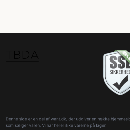
Denne side er en del af want.dk, der udgiver en række hjemmeside
som sælger varen. Vi har heller ikke varerne på lager.