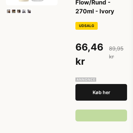
Flow/Rund -
270ml - Ivory
UDSALG
66,46
89,95
kr
kr
Køb her