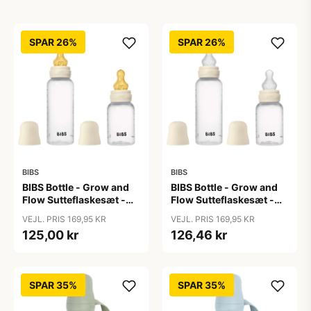
SPAR 26%
SPAR 26%
BIBS
BIBS
BIBS Bottle - Grow and
BIBS Bottle - Grow and
Flow Sutteflaskesæt -
Flow Sutteflaskesæt -
Plastik -
Plastik - Silikone/Rund -
VEJL. PRIS 169,95 KR
VEJL. PRIS 169,95 KR
Naturgummi/Rund -
150ml/270ml - 2-Pak -
125,00 kr
126,46 kr
150ml/270ml - 2-Pak -
Ivory
Ivory
SPAR 35%
SPAR 35%