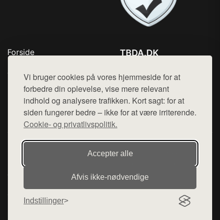
Forside
TBDA.DK
Produkter
Tlf. 78768672
Top Rabatter
Vi bruger cookies på vores hjemmeside for at
Mail:
hej@want.dk
Kontakt
forbedre din oplevelse, vise mere relevant
indhold og analysere trafikken. Kort sagt: for at
Cookie- og privatlivspolitik
siden fungerer bedre – ikke for at være irriterende.
Cookie- og privatlivspolitik.
Denne side er en del af want.dk, der udgiver en række
Accepter alle
hjemmesider med præsentation af forskellige produkter fra
diverse webshops. Der sælges ikke varer fra denne side - vi
Afvis ikke‑nødvendige
henviser til de shops, som sælger varen. Vi har heller ikke
varerne på lager.
Indstillinger
© 2026 tbda.dk. Alle rettigheder forbeholdes.