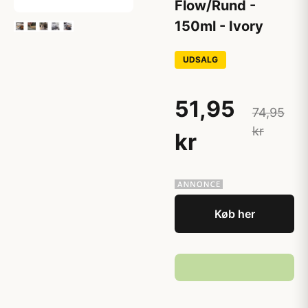
Flow/Rund -
150ml - Ivory
UDSALG
51,95
74,95
kr
kr
Køb her