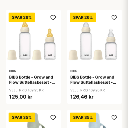
SPAR 26%
SPAR 26%
BIBS
BIBS
BIBS Bottle - Grow and
BIBS Bottle - Grow and
Flow Sutteflaskesæt -
Flow Sutteflaskesæt -
Plastik -
Plastik - Silikone/Rund -
VEJL. PRIS 169,95 KR
VEJL. PRIS 169,95 KR
Naturgummi/Rund -
150ml/270ml - 2-Pak -
125,00 kr
126,46 kr
150ml/270ml - 2-Pak -
Ivory
Ivory
SPAR 35%
SPAR 35%