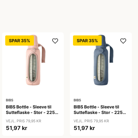
SPAR 35%
SPAR 35%
BIBS
BIBS
BIBS Bottle - Sleeve til
BIBS Bottle - Sleeve til
Sutteflaske - Stor - 225ml
Sutteflaske - Stor - 225ml
- Blush
- Petrol
VEJL. PRIS 79,95 KR
VEJL. PRIS 79,95 KR
51,97 kr
51,97 kr