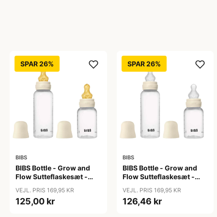
SPAR 26%
SPAR 26%
BIBS
BIBS
BIBS Bottle - Grow and
BIBS Bottle - Grow and
Flow Sutteflaskesæt -
Flow Sutteflaskesæt -
Plastik -
Plastik - Silikone/Rund -
VEJL. PRIS 169,95 KR
VEJL. PRIS 169,95 KR
Naturgummi/Rund -
150ml/270ml - 2-Pak -
125,00 kr
126,46 kr
150ml/270ml - 2-Pak -
Ivory
Ivory