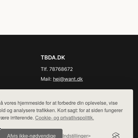
TBDA.DK
Tlf. 78768672
Mail:
hej@want.dk
Cookie- og privatlivspolitik
å vores hjemmeside for at forbedre din oplevelse, vise
ld og analysere trafikken. Kort sagt: for at siden fungerer
være irriterende.
Cookie- og privatlivspolitik.
r sælges ikke varer fra denne side - vi henviser til de shops,
Afvis ikke‑nødvendige
Indstillinger