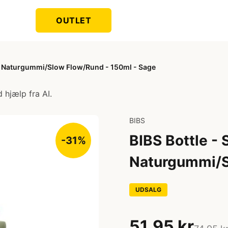
OUTLET
k - Naturgummi/Slow Flow/Rund - 150ml - Sage
 hjælp fra AI.
BIBS
BIBS Bottle - 
-31%
Naturgummi/S
UDSALG
51,95 kr