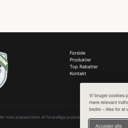
Forside
Produkter
Top Rabatter
Kontakt
Vi bruger cookies p
mere relevant indho
bedre – ikke for at 
r med præsentation af forskellige produkter fra diverse webshops. De
Accepter alle