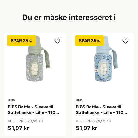
Du er måske interesseret i
SPAR 35%
SPAR 35%
BIBS
BIBS
BIBS Bottle - Sleeve til
BIBS Bottle - Sleeve til
Sutteflaske - Lille - 110ml
Sutteflaske - Lille - 110ml
- Capel/Sage
- Chamomile Lawn/Baby
VEJL. PRIS 79,95 KR
VEJL. PRIS 79,95 KR
Blue
51,97 kr
51,97 kr