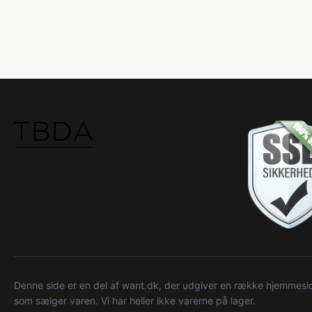
Denne side er en del af want.dk, der udgiver en række hjemmeside
som sælger varen. Vi har heller ikke varerne på lager.