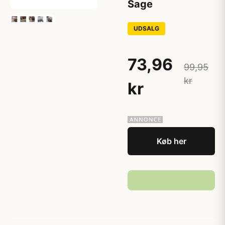
Sage
UDSALG
73,96
99,95
kr
kr
Køb her