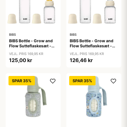
BIBS
BIBS
BIBS Bottle - Grow and
BIBS Bottle - Grow and
Flow Sutteflaskesæt -
Flow Sutteflaskesæt -
Plastik -
Plastik - Silikone/Rund -
VEJL. PRIS 169,95 KR
VEJL. PRIS 169,95 KR
Naturgummi/Rund -
150ml/270ml - 2-Pak -
125,00 kr
126,46 kr
150ml/270ml - 2-Pak -
Ivory
Ivory
SPAR 35%
SPAR 35%