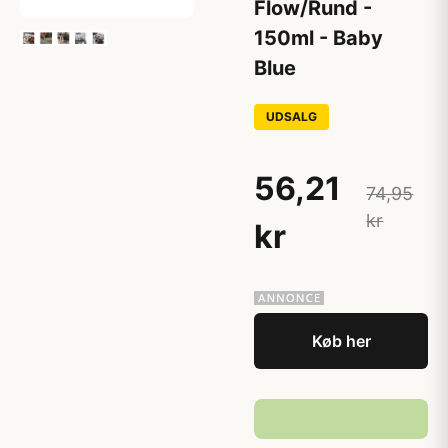
Flow/Rund -
150ml - Baby
Blue
UDSALG
56,21
74,95
kr
kr
Køb her