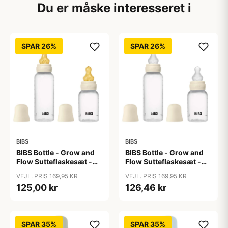
Du er måske interesseret i
SPAR 26%
SPAR 26%
BIBS
BIBS
BIBS Bottle - Grow and
BIBS Bottle - Grow and
Flow Sutteflaskesæt -
Flow Sutteflaskesæt -
Plastik -
Plastik - Silikone/Rund -
VEJL. PRIS 169,95 KR
VEJL. PRIS 169,95 KR
Naturgummi/Rund -
150ml/270ml - 2-Pak -
125,00 kr
126,46 kr
150ml/270ml - 2-Pak -
Ivory
Ivory
SPAR 35%
SPAR 35%