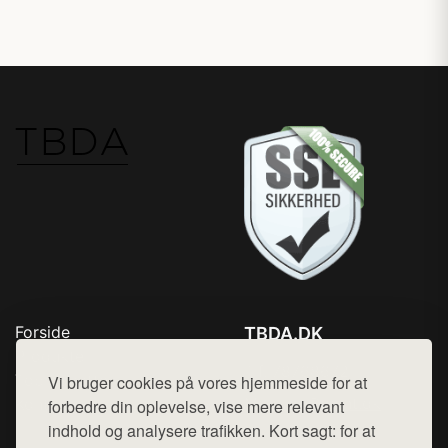
Forside
TBDA.DK
Produkter
Tlf. 78768672
Top Rabatter
Vi bruger cookies på vores hjemmeside for at
Mail:
hej@want.dk
Kontakt
forbedre din oplevelse, vise mere relevant
indhold og analysere trafikken. Kort sagt: for at
Cookie- og privatlivspolitik