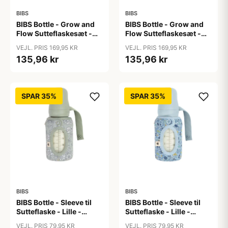
BIBS
BIBS
BIBS Bottle - Grow and
BIBS Bottle - Grow and
Flow Sutteflaskesæt -
Flow Sutteflaskesæt -
Plastik -
Plastik - Silikone/Rund -
VEJL. PRIS 169,95 KR
VEJL. PRIS 169,95 KR
Naturgummi/Rund -
150ml/270ml - 2-Pak -
135,96 kr
135,96 kr
150ml/270ml - 2-Pak -
Ivory
Ivory
SPAR 35%
SPAR 35%
BIBS
BIBS
BIBS Bottle - Sleeve til
BIBS Bottle - Sleeve til
Sutteflaske - Lille -
Sutteflaske - Lille -
110ml - Capel/Sage
110ml - Chamomile
VEJL. PRIS 79,95 KR
VEJL. PRIS 79,95 KR