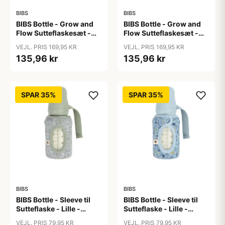
BIBS
BIBS
BIBS Bottle - Grow and
BIBS Bottle - Grow and
Flow Sutteflaskesæt -
Flow Sutteflaskesæt -
Plastik -
Plastik - Silikone/Rund -
VEJL. PRIS 169,95 KR
VEJL. PRIS 169,95 KR
Naturgummi/Rund -
150ml/270ml - 2-Pak -
135,96 kr
135,96 kr
150ml/270ml - 2-Pak -
Ivory
Ivory
SPAR 35%
SPAR 35%
BIBS
BIBS
BIBS Bottle - Sleeve til
BIBS Bottle - Sleeve til
Sutteflaske - Lille -
Sutteflaske - Lille -
110ml - Capel/Sage
110ml - Chamomile
VEJL. PRIS 79,95 KR
VEJL. PRIS 79,95 KR