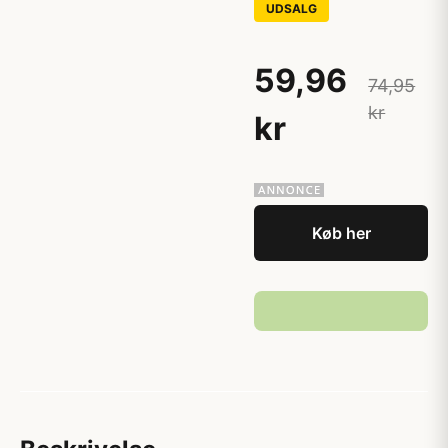
UDSALG
59,96
74,95
kr
kr
Køb her