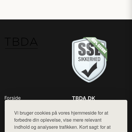
Forside
TBDA.DK
Produkter
Tlf. 78768672
Top Rabatter
Vi bruger cookies på vores hjemmeside for at
Mail:
hej@want.dk
Kontakt
forbedre din oplevelse, vise mere relevant
indhold og analysere trafikken. Kort sagt: for at
Cookie- og privatlivspolitik