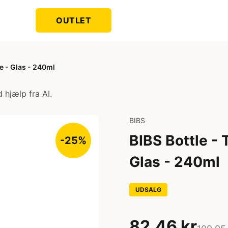
OUTLET
ke - Glas - 240ml
 hjælp fra AI.
BIBS
BIBS Bottle - 
-25%
Glas - 240ml
UDSALG
82,46 kr