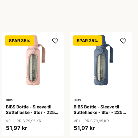
SPAR 35%
SPAR 35%
BIBS
BIBS
BIBS Bottle - Sleeve til
BIBS Bottle - Sleeve til
Sutteflaske - Stor - 225ml
Sutteflaske - Stor - 225ml
- Blush
- Petrol
VEJL. PRIS 79,95 KR
VEJL. PRIS 79,95 KR
51,97 kr
51,97 kr