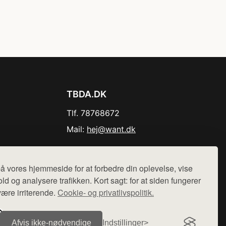
TBDA.DK
Tlf. 78768672
Mail:
hej@want.dk
Cookie- og privatlivspolitik
å vores hjemmeside for at forbedre din oplevelse, vise
ld og analysere trafikken. Kort sagt: for at siden fungerer
være irriterende.
Cookie- og privatlivspolitik.
r sælges ikke varer fra denne side - vi henviser til de shops,
Afvis ikke‑nødvendige
Indstillinger