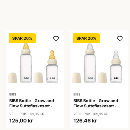
SPAR 26%
SPAR 26%
BIBS
BIBS
BIBS Bottle - Grow and
BIBS Bottle - Grow and
Flow Sutteflaskesæt -
Flow Sutteflaskesæt -
Plastik -
Plastik - Silikone/Rund -
VEJL. PRIS 169,95 KR
VEJL. PRIS 169,95 KR
Naturgummi/Rund -
150ml/270ml - 2-Pak -
125,00 kr
126,46 kr
150ml/270ml - 2-Pak -
Ivory
Ivory