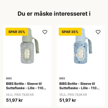
Du er måske interesseret i
SPAR 35%
SPAR 35%
BIBS
BIBS
BIBS Bottle - Sleeve til
BIBS Bottle - Sleeve til
Sutteflaske - Lille - 110ml
Sutteflaske - Lille - 110ml
- Capel/Sage
- Chamomile Lawn/Baby
VEJL. PRIS 79,95 KR
VEJL. PRIS 79,95 KR
Blue
51,97 kr
51,97 kr