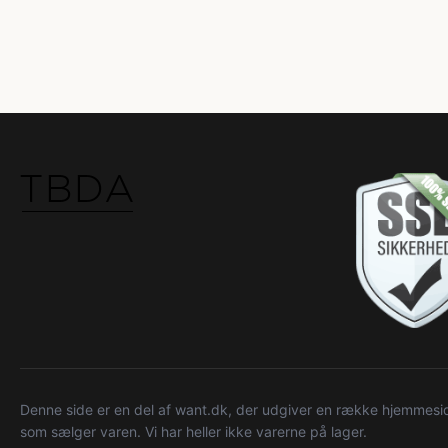
Denne side er en del af want.dk, der udgiver en række hjemmeside
som sælger varen. Vi har heller ikke varerne på lager.