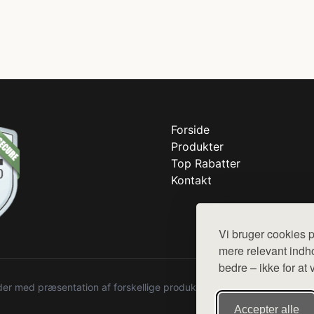
Forside
Produkter
Top Rabatter
Kontakt
Vi bruger cookies p
mere relevant indho
bedre – ikke for at 
r med præsentation af forskellige produkter fra diverse webshops. De
Accepter alle