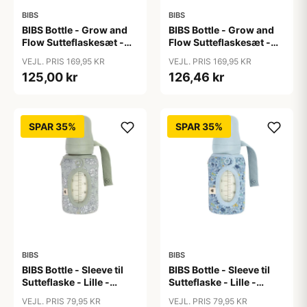
BIBS
BIBS
BIBS Bottle - Grow and
BIBS Bottle - Grow and
Flow Sutteflaskesæt -
Flow Sutteflaskesæt -
Plastik -
Plastik - Silikone/Rund -
VEJL. PRIS 169,95 KR
VEJL. PRIS 169,95 KR
Naturgummi/Rund -
150ml/270ml - 2-Pak -
125,00 kr
126,46 kr
150ml/270ml - 2-Pak -
Ivory
Ivory
SPAR 35%
SPAR 35%
BIBS
BIBS
BIBS Bottle - Sleeve til
BIBS Bottle - Sleeve til
Sutteflaske - Lille -
Sutteflaske - Lille -
110ml - Capel/Sage
110ml - Chamomile
VEJL. PRIS 79,95 KR
VEJL. PRIS 79,95 KR
Lawn/Baby Blue