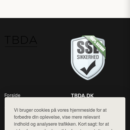
Forside
TBDA.DK
Produkter
Tlf. 78768672
Top Rabatter
Vi bruger cookies på vores hjemmeside for at
Mail:
hej@want.dk
Kontakt
forbedre din oplevelse, vise mere relevant
indhold og analysere trafikken. Kort sagt: for at
Cookie- og privatlivspolitik