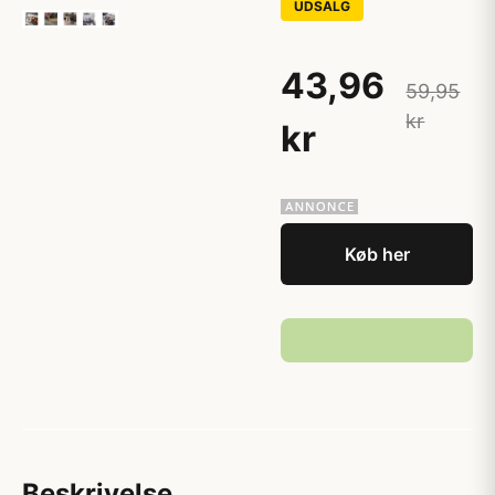
UDSALG
43,96
59,95
kr
kr
Køb her
Beskrivelse