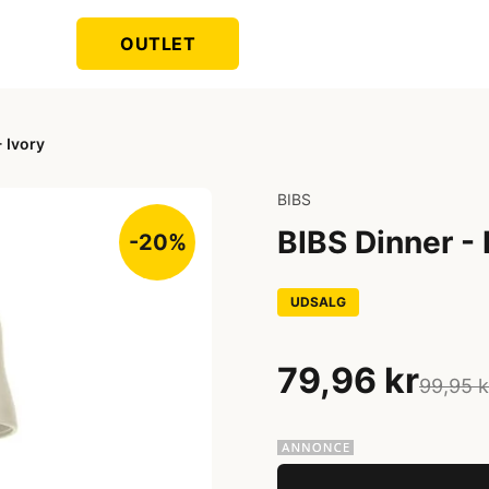
OUTLET
 Ivory
BIBS
BIBS Dinner -
-20%
UDSALG
79,96 kr
99,95 k