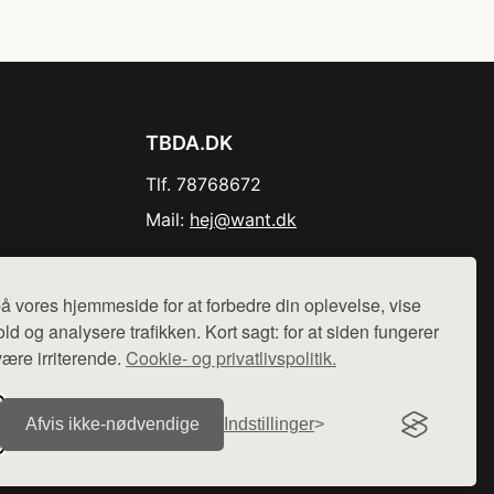
TBDA.DK
Tlf. 78768672
Mail:
hej@want.dk
Cookie- og privatlivspolitik
å vores hjemmeside for at forbedre din oplevelse, vise
ld og analysere trafikken. Kort sagt: for at siden fungerer
være irriterende.
Cookie- og privatlivspolitik.
r sælges ikke varer fra denne side - vi henviser til de shops,
Afvis ikke‑nødvendige
Indstillinger