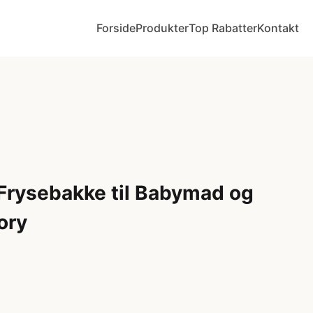
Forside
Produkter
Top Rabatter
Kontakt
 Frysebakke til Babymad og
ory