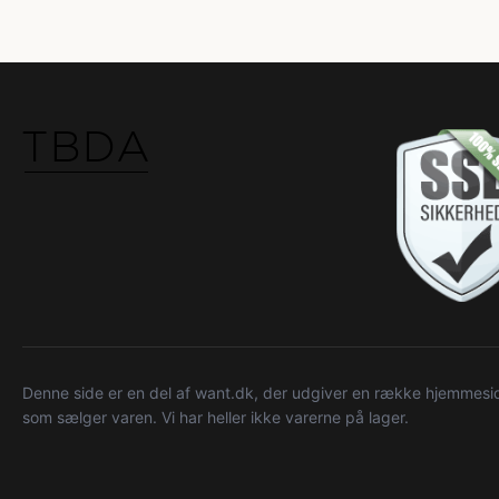
Denne side er en del af want.dk, der udgiver en række hjemmeside
som sælger varen. Vi har heller ikke varerne på lager.