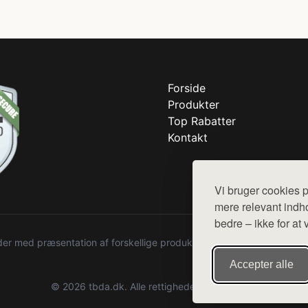
Forside
Produkter
Top Rabatter
Kontakt
Vi bruger cookies p
mere relevant indho
bedre – ikke for at 
r med præsentation af forskellige produkter fra diverse webshops. De
Accepter alle
© 2026 tbda.dk. Alle rettigheder forbeholdes.