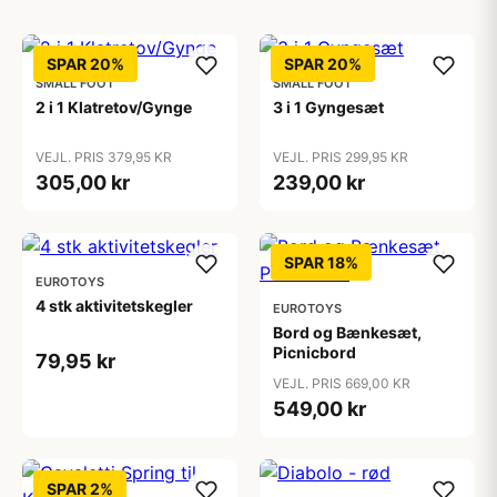
SPAR 20%
SPAR 20%
SMALL FOOT
SMALL FOOT
2 i 1 Klatretov/Gynge
3 i 1 Gyngesæt
VEJL. PRIS 379,95 KR
VEJL. PRIS 299,95 KR
305,00 kr
239,00 kr
SPAR 18%
EUROTOYS
4 stk aktivitetskegler
EUROTOYS
Bord og Bænkesæt,
Picnicbord
79,95 kr
VEJL. PRIS 669,00 KR
549,00 kr
SPAR 2%