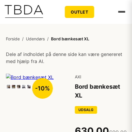
OUTLET
Forside
/
Udendørs
/
Bord bænkesæt XL
Dele af indholdet på denne side kan være genereret
med hjælp fra AI.
AXI
Bord bænkesæt
-10%
XL
UDSALG
630,00