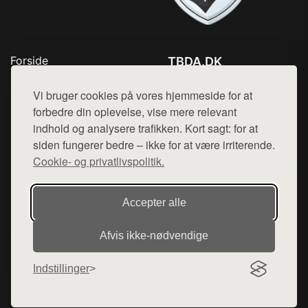
Forside
TBDA.DK
Produkter
Tlf. 78768672
Top Rabatter
Vi bruger cookies på vores hjemmeside for at
Mail:
hej@want.dk
Kontakt
forbedre din oplevelse, vise mere relevant
indhold og analysere trafikken. Kort sagt: for at
Cookie- og privatlivspolitik
siden fungerer bedre – ikke for at være irriterende.
Cookie- og privatlivspolitik.
Denne side er en del af want.dk, der udgiver en række
Accepter alle
hjemmesider med præsentation af forskellige produkter fra
diverse webshops. Der sælges ikke varer fra denne side - vi
Afvis ikke‑nødvendige
henviser til de shops, som sælger varen. Vi har heller ikke
varerne på lager.
Indstillinger
© 2026 tbda.dk. Alle rettigheder forbeholdes.