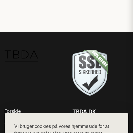
Forside
TBDA.DK
Produkter
Tlf. 78768672
Top Rabatter
Vi bruger cookies på vores hjemmeside for at
Mail:
hej@want.dk
Kontakt