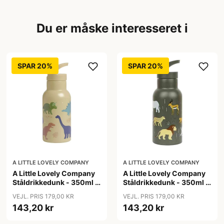
Du er måske interesseret i
SPAR 20%
SPAR 20%
A LITTLE LOVELY COMPANY
A LITTLE LOVELY COMPANY
A Little Lovely Company
A Little Lovely Company
Ståldrikkedunk - 350ml -
Ståldrikkedunk - 350ml -
Dinosaur
Savanna
VEJL. PRIS 179,00 KR
VEJL. PRIS 179,00 KR
143,20 kr
143,20 kr