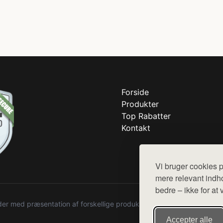
Forside
Produkter
Top Rabatter
Kontakt
Vi bruger cookies p
mere relevant indho
bedre – ikke for at 
r med præsentation af forskellige produkter fra diverse webshops. De
Accepter alle