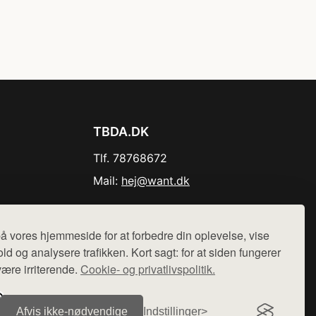
TBDA.DK
Tlf. 78768672
Mail:
hej@want.dk
Cookie- og privatlivspolitik
å vores hjemmeside for at forbedre din oplevelse, vise
ld og analysere trafikken. Kort sagt: for at siden fungerer
være irriterende.
Cookie- og privatlivspolitik.
r sælges ikke varer fra denne side - vi henviser til de shops,
Afvis ikke‑nødvendige
Indstillinger