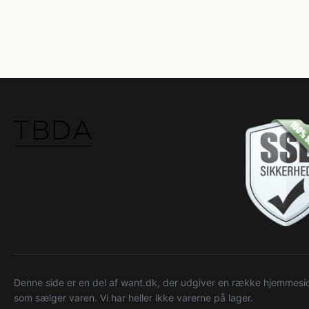
Denne side er en del af want.dk, der udgiver en række hjemmeside
som sælger varen. Vi har heller ikke varerne på lager.