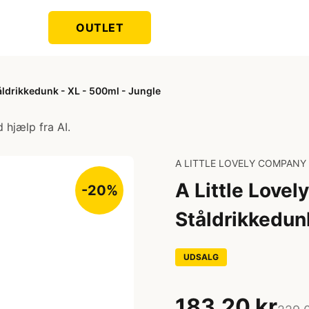
OUTLET
ldrikkedunk - XL - 500ml - Jungle
 hjælp fra AI.
A LITTLE LOVELY COMPANY
A Little Love
-20%
Ståldrikkedun
UDSALG
183,20 kr