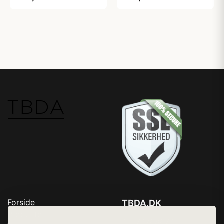
Forside
TBDA.DK
Produkter
Tlf. 78768672