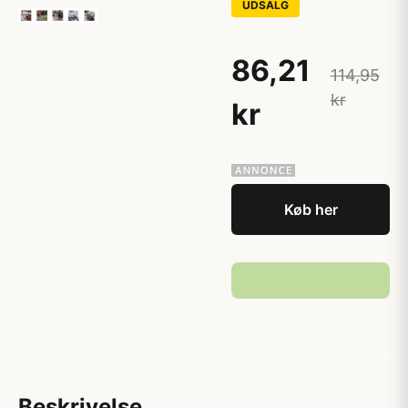
UDSALG
86,21
114,95
kr
kr
Køb her
Beskrivelse