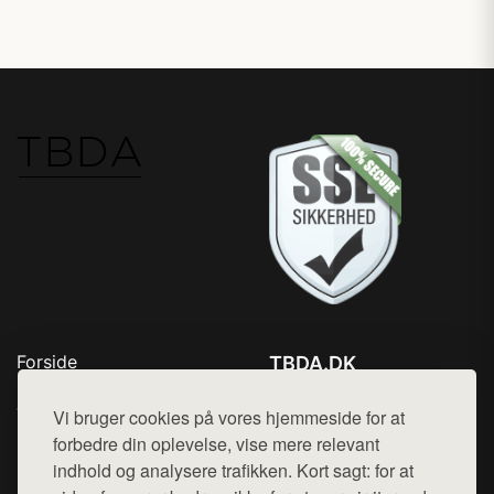
Forside
TBDA.DK
Produkter
Tlf. 78768672
Top Rabatter
Vi bruger cookies på vores hjemmeside for at
Mail:
hej@want.dk
Kontakt
forbedre din oplevelse, vise mere relevant
indhold og analysere trafikken. Kort sagt: for at
Cookie- og privatlivspolitik