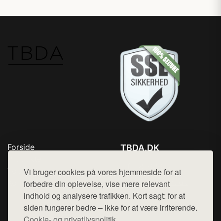
Forside
TBDA.DK
Produkter
Tlf. 78768672
Top Rabatter
Vi bruger cookies på vores hjemmeside for at
Mail:
hej@want.dk
Kontakt
forbedre din oplevelse, vise mere relevant
indhold og analysere trafikken. Kort sagt: for at
Cookie- og privatlivspolitik
siden fungerer bedre – ikke for at være irriterende.
Cookie- og privatlivspolitik.