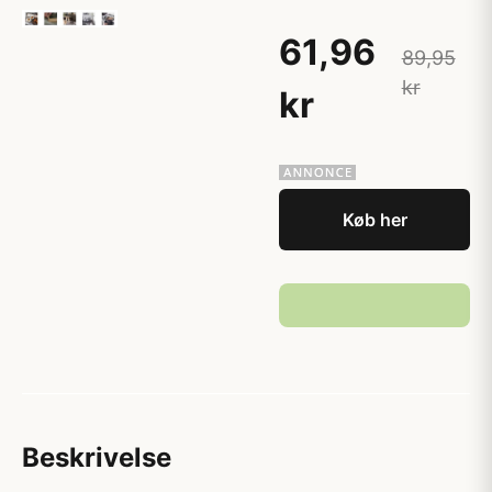
61,96
89,95
kr
kr
Køb her
Beskrivelse