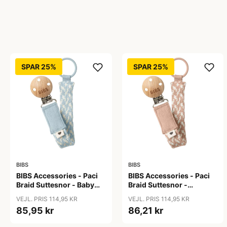
SPAR 25%
SPAR 25%
BIBS
BIBS
BIBS Accessories - Paci
BIBS Accessories - Paci
Braid Suttesnor - Baby
Braid Suttesnor -
Blue/Ivory
Blush/Ivory
VEJL. PRIS 114,95 KR
VEJL. PRIS 114,95 KR
85,95 kr
86,21 kr