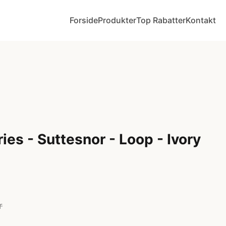
Forside
Produkter
Top Rabatter
Kontakt
es - Suttesnor - Loop - Ivory
r