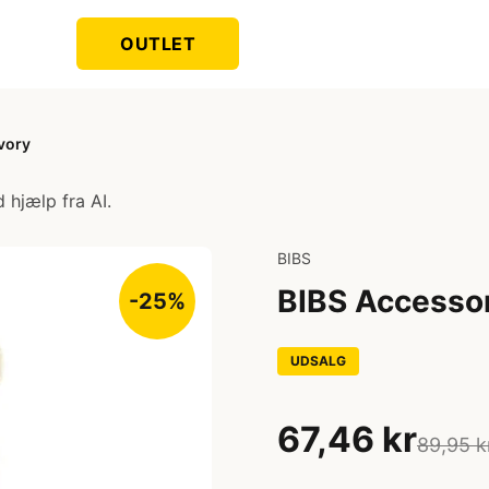
OUTLET
Ivory
 hjælp fra AI.
BIBS
BIBS Accessori
-25%
UDSALG
67,46 kr
89,95 k