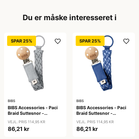
Du er måske interesseret i
SPAR 25%
SPAR 25%
BIBS
BIBS
BIBS Accessories - Paci
BIBS Accessories - Paci
Braid Suttesnor -
Braid Suttesnor -
Cloud/Iron
Cornflower/Dusty Blue
VEJL. PRIS 114,95 KR
VEJL. PRIS 114,95 KR
86,21 kr
86,21 kr