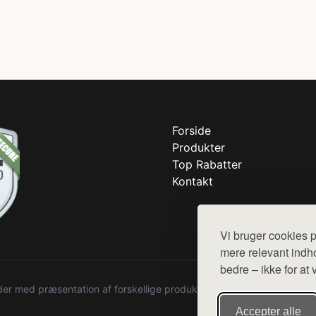
Forside
Produkter
Top Rabatter
Kontakt
Vi bruger cookies p
mere relevant indho
bedre – ikke for at 
r med præsentation af forskellige produkter fra diverse webshops. De
Accepter alle