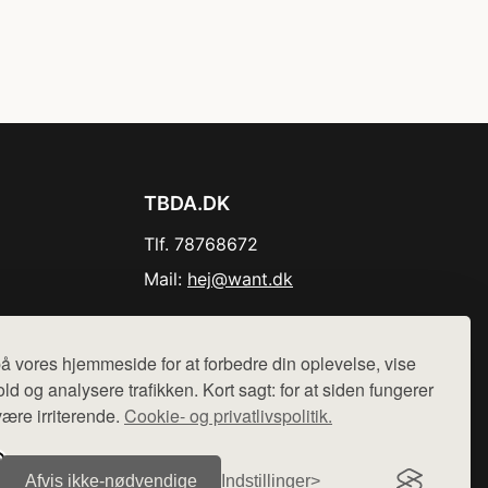
TBDA.DK
Tlf. 78768672
Mail:
hej@want.dk
Cookie- og privatlivspolitik
å vores hjemmeside for at forbedre din oplevelse, vise
ld og analysere trafikken. Kort sagt: for at siden fungerer
være irriterende.
Cookie- og privatlivspolitik.
r sælges ikke varer fra denne side - vi henviser til de shops,
Afvis ikke‑nødvendige
Indstillinger