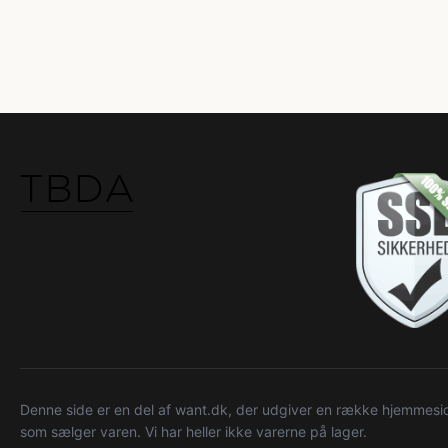
Denne side er en del af want.dk, der udgiver en række hjemmeside
som sælger varen. Vi har heller ikke varerne på lager.