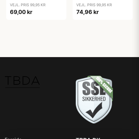
Naturgummi - GLOW -
Naturgummi - GLOW -
VEJL. PRIS 99,95 KR
VEJL. PRIS 99,95 KR
Blush/Vanilla
Sage/Cloud
69,00 kr
74,96 kr