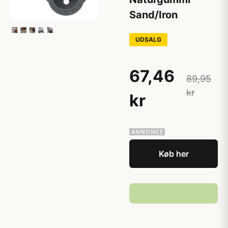
Sand/Iron
UDSALG
67,46
89,95
kr
kr
Køb her