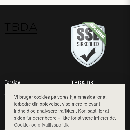
Forside
TBDA.DK
Produkter
Tlf. 78768672
Top Rabatter
Vi bruger cookies på vores hjemmeside for at
Mail:
hej@want.dk
Kontakt
forbedre din oplevelse, vise mere relevant
indhold og analysere trafikken. Kort sagt: for at
Cookie- og privatlivspolitik
siden fungerer bedre – ikke for at være irriterende.
Cookie- og privatlivspolitik.