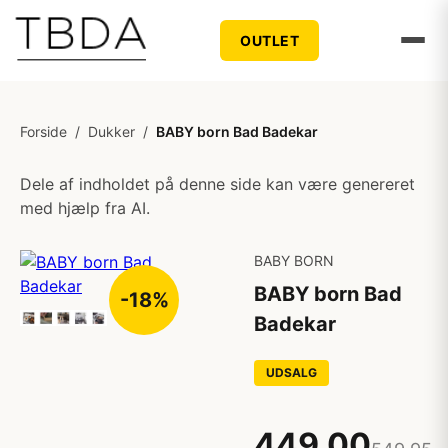
OUTLET
Forside
/
Dukker
/
BABY born Bad Badekar
Dele af indholdet på denne side kan være genereret
med hjælp fra AI.
BABY BORN
BABY born Bad
-18%
Badekar
UDSALG
449,00