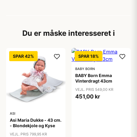
Du er måske interesseret i
SPAR 42%
SPAR 18%
BABY BORN
BABY Born Emma
Vinterdragt 43cm
VEJL. PRIS 549,00 KR
451,00 kr
ASI
Asi Maria Dukke - 43 cm.
- Blondekjole og Kyse
VEJL. PRIS 799,95 KR