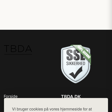
Forside
TBDA.DK
Produkter
Tlf. 78768672
Top Rabatter
Vi bruger cookies på vores hjemmeside for at