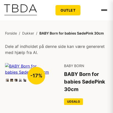
OUTLET
Forside
/
Dukker
/
BABY Born for babies SødePink 30cm
Dele af indholdet på denne side kan være genereret
med hjælp fra AI.
BABY BORN
BABY Born for
-17%
babies SødePink
30cm
UDSALG