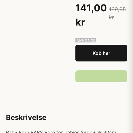
141,00
169,95
kr
kr
Køb her
Beskrivelse
Baby Born BABY Born for babies SødePink 30cm.