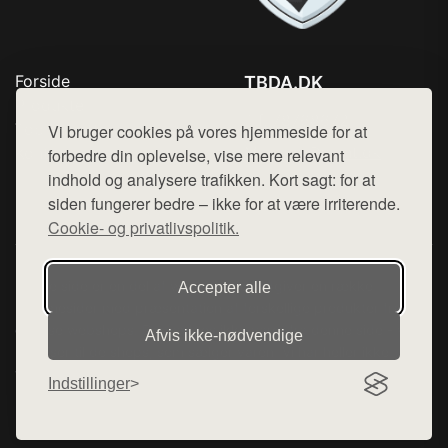
Forside
TBDA.DK
Produkter
Tlf. 78768672
Top Rabatter
Vi bruger cookies på vores hjemmeside for at
Mail:
hej@want.dk
Kontakt
forbedre din oplevelse, vise mere relevant
indhold og analysere trafikken. Kort sagt: for at
Cookie- og privatlivspolitik
siden fungerer bedre – ikke for at være irriterende.
Cookie- og privatlivspolitik.
Denne side er en del af want.dk, der udgiver en række
Accepter alle
hjemmesider med præsentation af forskellige produkter fra
diverse webshops. Der sælges ikke varer fra denne side - vi
Afvis ikke‑nødvendige
henviser til de shops, som sælger varen. Vi har heller ikke
varerne på lager.
Indstillinger
© 2026 tbda.dk. Alle rettigheder forbeholdes.